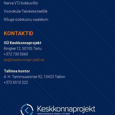
Narva VTJ kokkuvõte
Vooreküla-Talvikese teelõik
Rõuge ööbikuoru vaatetorn
KONTAKTID
OÜ Keskkonnaprojekt
Ringtee 12, 50105 Tartu
+372 730 5060
kp@keskkonnaprojekt.ee
Tallinna kontor
A. H. Tammsaare tee 92, 13423 Tallinn
+372 6510 222