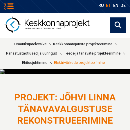
RU
ET
EN
DE
Omanikujärelevalve
Keskkonnarajatiste projekteerimine
Rahastustaotlused ja uuringud
Teede ja tänavate projekteerimine
Ehitusjuhtimine
Elektrivõrkude projekteerimine
PROJEKT: JÕHVI LINNA
TÄNAVAVALGUSTUSE
REKONSTRUEERIMINE