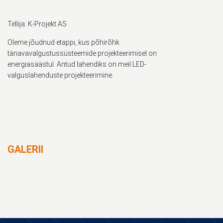
Tellija: K-Projekt AS
Oleme jõudnud etappi, kus põhirõhk
tänavavalgustussüsteemide projekteerimisel on
energiasäästul. Antud lahendiks on meil LED-
valguslahenduste projekteerimine.
GALERII