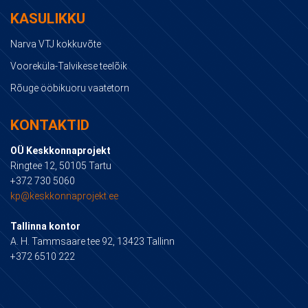
KASULIKKU
Narva VTJ kokkuvõte
Vooreküla-Talvikese teelõik
Rõuge ööbikuoru vaatetorn
KONTAKTID
OÜ Keskkonnaprojekt
Ringtee 12, 50105 Tartu
+372 730 5060
kp@keskkonnaprojekt.ee
Tallinna kontor
A. H. Tammsaare tee 92, 13423 Tallinn
+372 6510 222