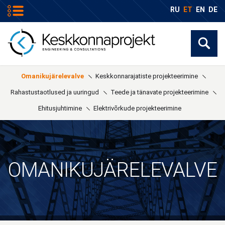
RU
ET
EN
DE
Omanikujärelevalve
Keskkonnarajatiste projekteerimine
Rahastustaotlused ja uuringud
Teede ja tänavate projekteerimine
Ehitusjuhtimine
Elektrivõrkude projekteerimine
OMANIKUJÄRELEVALVE