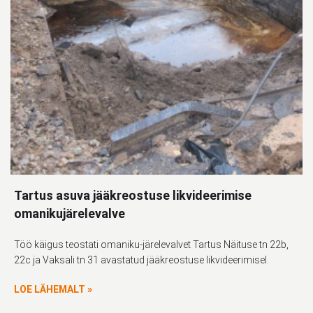
Tartus asuva jääkreostuse likvideerimise
omanikujärelevalve
Töö käigus teostati omaniku-järelevalvet Tartus Näituse tn 22b,
22c ja Vaksali tn 31 avastatud jääkreostuse likvideerimisel.
LOE LÄHEMALT »