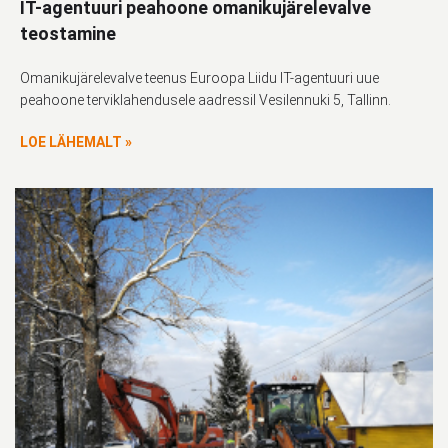
IT-agentuuri peahoone omanikujärelevalve
teostamine
Omanikujärelevalve teenus Euroopa Liidu IT-agentuuri uue
peahoone terviklahendusele aadressil Vesilennuki 5, Tallinn.
LOE LÄHEMALT »