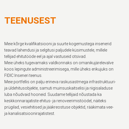
TEENUSEST
Meie kõrge kvalifikatsiooni ja suurte kogemustega insenerid
teavad lahendusi ja selgitusi paljudele küsimustele, millele
tellijad ehitutööde eel ja ajal vastuseid otsivad.
Meie üheks tugevamaks valdkonnaks on omanikujärelevalve
koos lepingute administreerimisega, mille üheks erikujuks on
FIDIC Inseneri teenus.
Meie portfellis on palju erineva raskusastmega infrastruktuuri-
ja üldehitusobjekte, samuti muinsuskaitselisi ja riigisaladuse
luba nõudvaid hooneid. Suudame tellijaid nõustada ka
keskkonnarajatiste ehitus- ja renoveerimistöödel, näiteks
prügilad, vesiehitised ja jääkreostuse objektid, rääkimata vee-
ja kanalisatsioonirajatistest.