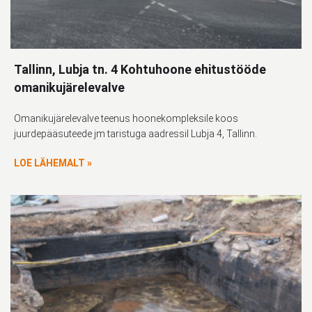
Tallinn, Lubja tn. 4 Kohtuhoone ehitustööde
omanikujärelevalve
Omanikujärelevalve teenus hoonekompleksile koos
juurdepääsuteede jm taristuga aadressil Lubja 4, Tallinn.
LOE LÄHEMALT »