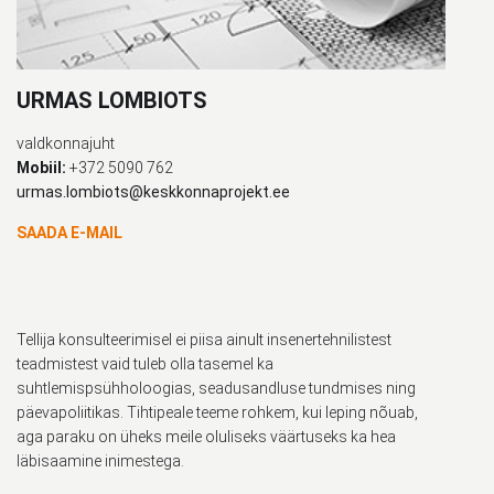
URMAS LOMBIOTS
valdkonnajuht
Mobiil:
+372 5090 762
urmas.lombiots@keskkonnaprojekt.ee
SAADA E-MAIL
Tellija konsulteerimisel ei piisa ainult insenertehnilistest
teadmistest vaid tuleb olla tasemel ka
suhtlemispsühholoogias, seadusandluse tundmises ning
päevapoliitikas. Tihtipeale teeme rohkem, kui leping nõuab,
aga paraku on üheks meile oluliseks väärtuseks ka hea
läbisaamine inimestega.