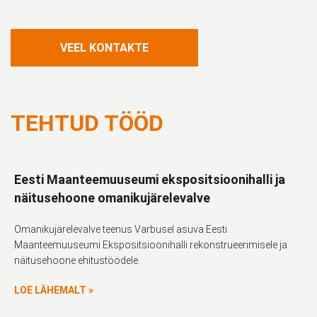
VEEL KONTAKTE
TEHTUD TÖÖD
Eesti Maanteemuuseumi ekspositsioonihalli ja
näitusehoone omanikujärelevalve
Omanikujärelevalve teenus Varbusel asuva Eesti
Maanteemuuseumi Ekspositsioonihalli rekonstrueerimisele ja
näitusehoone ehitustöödele.
LOE LÄHEMALT »